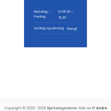
egenandel for dette.
Mandag –
kl 08.30 –
Fredag
15:30
Om du lurer på noe mer ta
kontakt med oss på tlf:
Lørdag og søndag
Stengt
23371330
For flere nyheter
klikk her –>
Copyright © 2020- 2026
Bjerkelegesenter
Side av
IT Andre