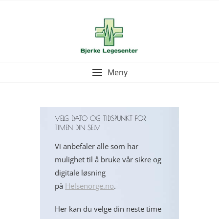
en til
Skip
to
Bjerke
content
Legesente
Meny
r
VELG DATO OG TIDSPUNKT FOR
TIMEN DIN SELV
Vi anbefaler alle som har
mulighet til å bruke vår sikre og
digitale løsning
på
Helsenorge.no
.
Her kan du velge din neste time