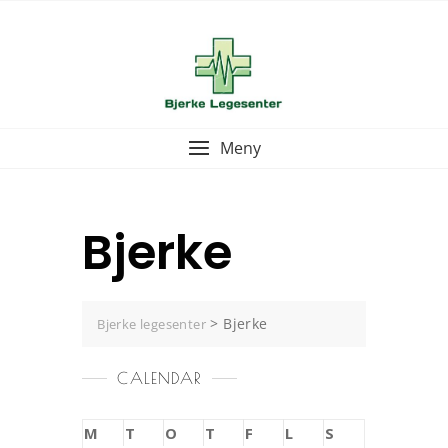
Skip
to
content
Meny
Bjerke
>
Bjerke
Bjerke legesenter
CALENDAR
M
T
O
T
F
L
S